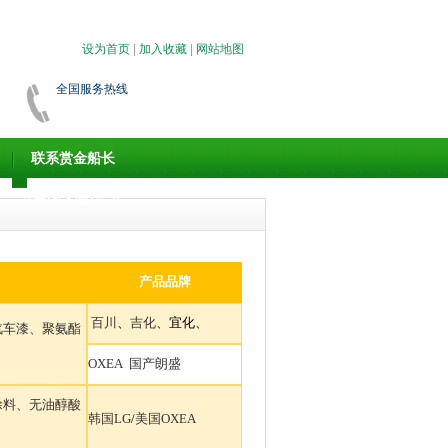
设为首页
|
加入收藏
|
网站地图
全国服务热线
联系赏金船长
·(中国大陆)官方
网站
产品品牌
百川
、
吉化
、宜化
、
汽车漆、聚氨酯
OXEA
国产
朗盛
涂料、无油醇酸
韩国
LG
/
美国OXEA