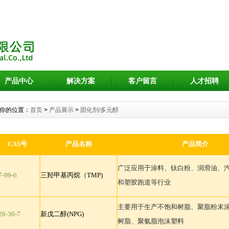
产品中心
解决方案
客户留言
人才招聘
你的位置：
首页
>
产品展示
>
固化剂/多元醇
CAS
号
产品名称
产品简介
广泛应用于涂料、钛白粉、润滑油、
7-99-6
三羟甲基丙烷（TMP)
和塑胶跑道等行业
主要用于生产不饱和树脂、聚脂粉末
26-30-7
新戊二醇(NPG)
树脂、聚氨脂泡沫塑料