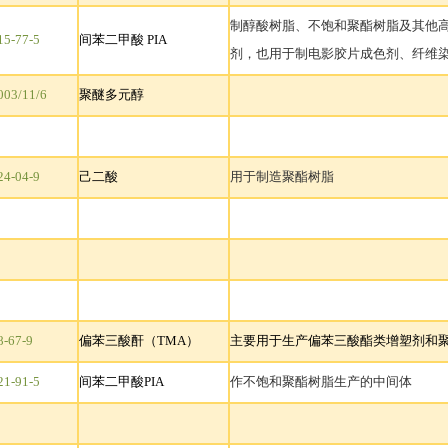
制醇酸树脂、不饱和聚酯树脂及其他
15-77-5
间苯二甲酸 PIA
剂，也用于制电影胶片成色剂、纤维
003/11/6
聚醚多元醇
24-04-9
己二酸
用于制造聚酯树
脂
8-67-9
偏苯三酸酐（TMA
）
主要用于生产偏苯三酸酯类增塑剂和
21-91-5
间苯二甲酸PIA
作不饱和聚酯树脂生产的中间体